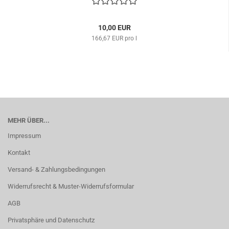
10,00 EUR
166,67 EUR pro l
MEHR ÜBER...
Impressum
Kontakt
Versand- & Zahlungsbedingungen
Widerrufsrecht & Muster-Widerrufsformular
AGB
Privatsphäre und Datenschutz