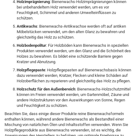
Holzimprägnierung
: Bienenwachs-Holzimprägnierungen können
bei unbehandeltem Holz verwendet werden, um es vor
Feuchtigkeit, Schimmel und anderen Umwelteinflüssen zu
schützen.
Antikwachs
: Bienenwachs-Antikwachse werden oft auf antiken
Möbelstücken verwendet, um den alten Glanz zu bewahren und
gleichzeitig das Holz zu schützen.
Holzbodenpolitur
: Für Holzböden kann Bienenwachs in speziellen
Produkten verwendet werden, um den Glanz und die Schönheit des
Holzes zu bewahren. Es bildet eine schützende Barriere gegen
Kratzer und Abnutzung.
Holzpflegepaste
: Holzpflegepasten auf Bienenwachsbasis können
dazu verwendet werden, Kratzer, Flecken und kleine Schäden auf
Holzoberflächen zu reparieren und gleichzeitig das Holz zu pflegen.
Holzschutz für den Außenbereich
: Bienenwachs-Holzschutzmittel
können im Freien verwendet werden, um Gartenmöbel, Zäune und
andere Holzstrukturen vor den Auswirkungen von Sonne, Regen
und Feuchtigkeit zu schützen.
Beachten Sie, dass einige dieser Produkte reine Bienenwachsformeln
enthalten können, während andere Bienenwachs als Bestandteil einer
Mischung von natürlichen Ölen und Inhaltsstoffen verwenden. Wenn Sie
Holzpflegeprodukte aus Bienenwachs verwenden, ist es wichtig, die
Anweisungen des Herstellers zu befolgen, um optimale Ergebnisse zu