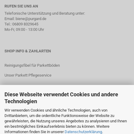
RUFEN SIE UNS AN
Telefonische Unterstützung und Beratung unter:
Email: biene@purgard.de
Tel.: 06809 8329645
Mo-Fr, 09:00 - 13:00 Uhr
SHOP INFO & ZAHLARTEN
Reinigungsfibel für Parkettböden
Unser Parkett Pflegeservice
Diese Webseite verwendet Cookies und andere
PurGard UG
Technologien
Gf. Michael Meiers
Wir verwenden Cookies und ähnliche Technologien, auch von
Drittanbietern, um die ordentliche Funktionsweise der Website zu
Kirchenstraße 25
gewährleisten, die Nutzung unseres Angebotes zu analysieren und Ihnen
66128 Saarbrücken
ein bestmögliches Einkaufserlebnis bieten zu können. Weitere
Informationen finden Sie in unserer
Datenschutzerklärung
.
Email: biene@purgard.de