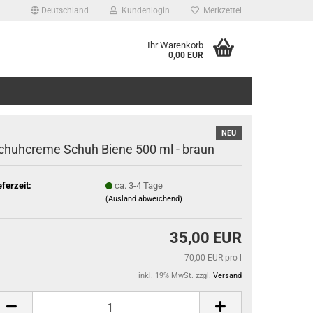
Deutschland
Kundenlogin
Merkzettel
Ihr Warenkorb
0,00 EUR
NEU
chuhcreme Schuh Biene 500 ml - braun
eferzeit:
ca. 3-4 Tage
(Ausland abweichend)
35,00 EUR
70,00 EUR pro l
inkl. 19% MwSt. zzgl.
Versand