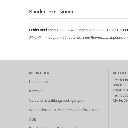
Kundenrezensionen
Leider sind noch keine Bewertungen vorhanden. Seien Sie der 
Sie müssen angemeldet sein um eine Bewertung abgeben zu
MEHR ÜBER...
RUFEN S
Telefoni
Impressum
unter:
Email: b
Kontakt
Tel.: 06
Versand- & Zahlungsbedingungen
Mo-Fr, 09
Widerrufsrecht & Muster-Widerrufsformular
AGB