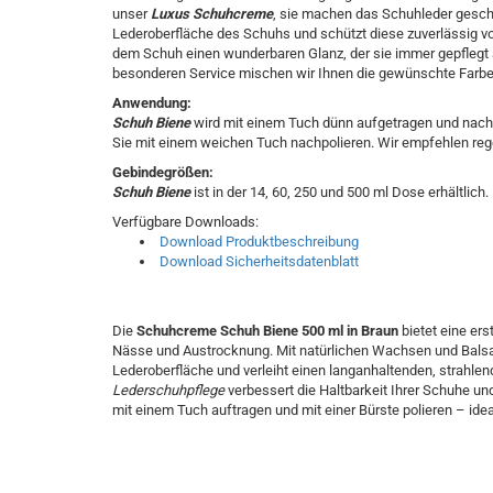
unser
Luxus Schuhcreme
, sie machen das Schuhleder geschm
Lederoberfläche des Schuhs und schützt diese zuverlässig v
dem Schuh einen wunderbaren Glanz, der sie immer gepflegt au
besonderen Service mischen wir Ihnen die gewünschte Farbe 
Anwendung:
Schuh Biene
wird mit einem Tuch dünn aufgetragen und nach 
Sie mit einem weichen Tuch nachpolieren. Wir empfehlen re
Gebindegrößen:
Schuh Biene
ist in der 14, 60, 250 und 500 ml Dose erhältlich.
Verfügbare Downloads:
Download Produktbeschreibung
Download Sicherheitsdatenblatt
Die
Schuhcreme Schuh Biene 500 ml in Braun
bietet eine ers
Nässe und Austrocknung. Mit natürlichen Wachsen und Bals
Lederoberfläche und verleiht einen langanhaltenden, strahl
Lederschuhpflege
verbessert die Haltbarkeit Ihrer Schuhe u
mit einem Tuch auftragen und mit einer Bürste polieren – ide