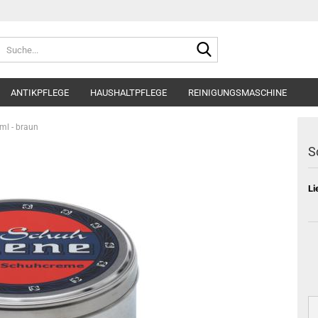
Suche...
ANTIKPFLEGE
HAUSHALTPFLEGE
REINIGUNGSMASCHINE
ml - braun
S
Li