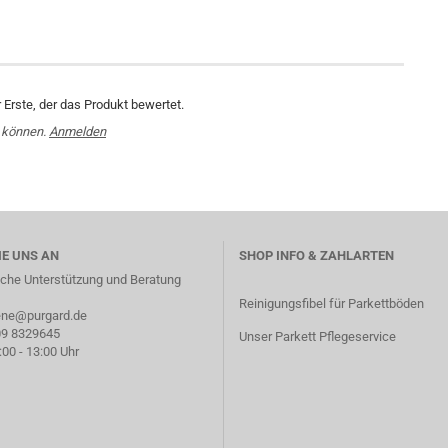
Erste, der das Produkt bewertet.
 können.
Anmelden
IE UNS AN
SHOP INFO & ZAHLARTEN
sche Unterstützung und Beratung
Reinigungsfibel für Parkettböden
iene@purgard.de
809 8329645
Unser Parkett Pflegeservice
:00 - 13:00 Uhr