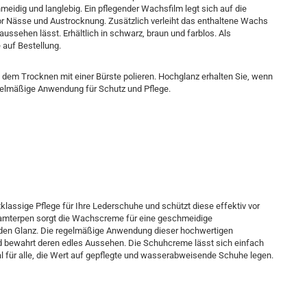
eidig und langlebig. Ein pflegender Wachsfilm legt sich auf die
or Nässe und Austrocknung. Zusätzlich verleiht das enthaltene Wachs
ssehen lässt. Erhältlich in schwarz, braun und farblos. Als
auf Bestellung.
dem Trocknen mit einer Bürste polieren. Hochglanz erhalten Sie, wenn
gelmäßige Anwendung für Schutz und Pflege.
tklassige Pflege für Ihre Lederschuhe und schützt diese effektiv vor
amterpen sorgt die Wachscreme für eine geschmeidige
enden Glanz. Die regelmäßige Anwendung dieser hochwertigen
nd bewahrt deren edles Aussehen. Die Schuhcreme lässt sich einfach
al für alle, die Wert auf gepflegte und wasserabweisende Schuhe legen.