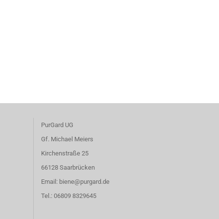
PurGard UG
Gf. Michael Meiers
Kirchenstraße 25
66128 Saarbrücken
Email: biene@purgard.de
Tel.: 06809 8329645