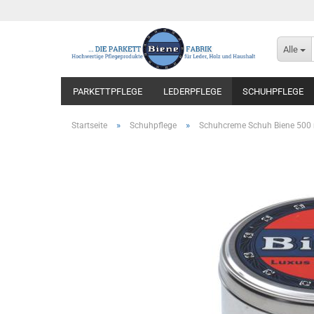
Alle
PARKETTPFLEGE
LEDERPFLEGE
SCHUHPFLEGE
»
»
Startseite
Schuhpflege
Schuhcreme Schuh Biene 500 