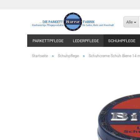
Alle
PARKETTPFLEGE
LEDERPFLEGE
SCHUHPFLEGE
»
»
Startseite
Schuhpflege
Schuhcreme Schuh Biene 14 m