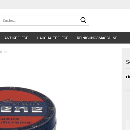
Suche...
ANTIKPFLEGE
HAUSHALTPFLEGE
REINIGUNGSMASCHINE
l - braun
S
Li