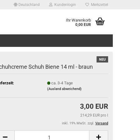
Deutschland
Kundenlogin
Merkzettel
Ihr Warenkorb
0,00 EUR
NEU
chuhcreme Schuh Biene 14 ml - braun
eferzeit:
ca. 3-4 Tage
(Ausland abweichend)
3,00 EUR
214,29 EUR pro l
inkl. 19% MwSt. zzgl.
Versand